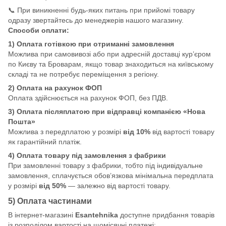
📞 При виникненні будь-яких питань при прийомі товару
одразу звертайтесь до менеджерів нашого магазину.
Способи оплати:
1) Оплата готівкою при отриманні замовлення
Можлива при самовивозі або при адресній доставці кур’єром
по Києву та Броварам, якщо товар знаходиться на київському
складі та не потребує переміщення з регіону.
2) Оплата на рахунок ФОП
Оплата здійснюється на рахунок ФОП, без ПДВ.
3) Оплата післяплатою при відправці компанією «Нова
Пошта»
Можлива з передплатою у розмірі
від 10%
від вартості товару
як гарантійний платіж.
4) Оплата товару під замовлення з фабрики
При замовленні товару з фабрики, тобто під індивідуальне
замовлення, сплачується обов’язкова мінімальна передплата
у розмірі
від 50%
— залежно від вартості товару.
5) Оплата частинами
В інтернет-магазині
Esantehnika
доступне придбання товарів
із розподілом вартості на щомісячні платежі: