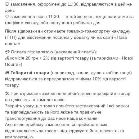
⏰ замовлення, оформлені до 11:30, відправляються в цей же
день
⏰ замовлення після 11:30 — в той же день, якщо встигаємо за
графіком складу, або наступного робочого дня
Після відправки ви отримаєте товарно-транспортну накладну
(ТТН) для відстеження посилки у додатку чи на сайті «Нова
пошта».
💳 Оплата післяплатою (накладений платіж):
💰 комісія 20 грн + 2% від вартості товару (за тарифами «Нової
Пошти»)
🚛
Габаритні товари
(наприклад, ванни, душові кабіни тощо)
відправляються за передоплатою мінімум 10% від вартості
товару.
🛠️ При отриманні замовлення обов'язково перевіряйте товар
на цілісність та комплектацію.
Зверніть увагу, що товар повністю застрахований і всі ризики
та відповідальність за його якісне та правильне
транспортування до Вас несе наша компанія.
Але після прийому замовлення ви приймаєте всю
відповідальність за товар і підтверджуєте його цілісність та
комплектацію.