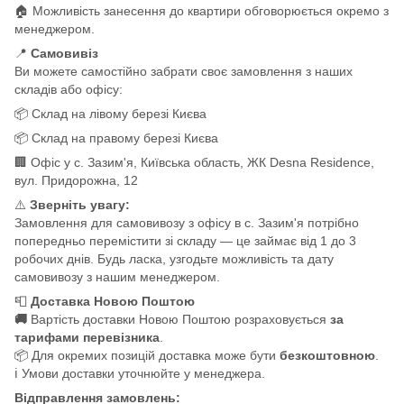
🏠 Можливість занесення до квартири обговорюється окремо з
менеджером.
📍
Самовивіз
Ви можете самостійно забрати своє замовлення з наших
складів або офісу:
📦 Склад на лівому березі Києва
📦 Склад на правому березі Києва
🏢 Офіс у с. Зазим'я, Київська область, ЖК Desna Residence,
вул. Придорожна, 12
⚠️
Зверніть увагу:
Замовлення для самовивозу з офісу в с. Зазим'я потрібно
попередньо перемістити зі складу — це займає від 1 до 3
робочих днів. Будь ласка, узгодьте можливість та дату
самовивозу з нашим менеджером.
📮
Доставка Новою Поштою
🚚
Вартість доставки Новою Поштою розраховується
за
тарифами перевізника
.
📦 Для окремих позицій доставка може бути
безкоштовною
.
ℹ️ Умови доставки уточнюйте у менеджера.
Відправлення замовлень: