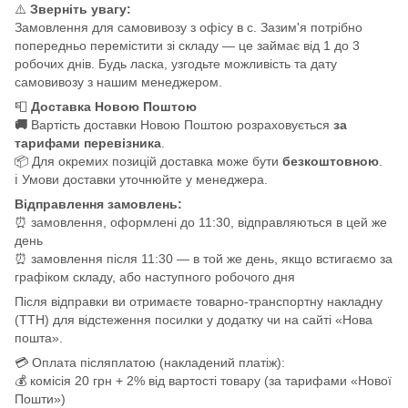
⚠️
Зверніть увагу:
Замовлення для самовивозу з офісу в с. Зазим'я потрібно
попередньо перемістити зі складу — це займає від 1 до 3
робочих днів. Будь ласка, узгодьте можливість та дату
самовивозу з нашим менеджером.
📮
Доставка Новою Поштою
🚚
Вартість доставки Новою Поштою розраховується
за
тарифами перевізника
.
📦 Для окремих позицій доставка може бути
безкоштовною
.
ℹ️ Умови доставки уточнюйте у менеджера.
Відправлення замовлень:
⏰ замовлення, оформлені до 11:30, відправляються в цей же
день
⏰ замовлення після 11:30 — в той же день, якщо встигаємо за
графіком складу, або наступного робочого дня
Після відправки ви отримаєте товарно-транспортну накладну
(ТТН) для відстеження посилки у додатку чи на сайті «Нова
пошта».
💳 Оплата післяплатою (накладений платіж):
💰 комісія 20 грн + 2% від вартості товару (за тарифами «Нової
Пошти»)