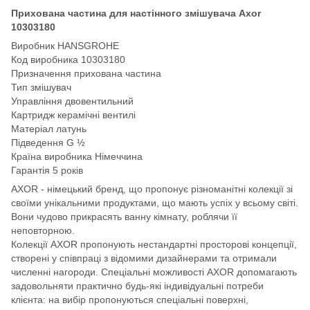
Прихована частина для настінного змішувача Axor
10303180
Виробник HANSGROHE
Код виробника 10303180
Призначення прихована частина
Тип змішувач
Управління двовентильний
Картридж керамічні вентилі
Матеріал латунь
Підведення G ½
Країна виробника Німеччина
Гарантія 5 років
AXOR - німецький бренд, що пропонує різноманітні колекції зі
своїми унікальними продуктами, що мають успіх у всьому світі.
Вони чудово прикрасять ванну кімнату, роблячи її
неповторною.
Колекції AXOR пропонують нестандартні просторові концепції,
створені у співпраці з відомими дизайнерами та отримали
численні нагороди. Спеціальні можливості AXOR допомагають
задовольняти практично будь-які індивідуальні потреби
клієнта: на вибір пропонуються спеціальні поверхні,