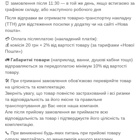
⏰ замовлення після 11:30 — в той же день, якщо встигаємо за
графіком складу, або наступного робочого дня
Після відправки ви отримаєте товарно-транспортну накладну
(ТТН) для відстеження посилки у додатку чи на сайті «Нова
пошта».
💳 Оплата післяплатою (накладений платіж):
💰 комісія 20 грн + 2% від вартості товару (за тарифами «Нової
Пошти»)
🚛
Габаритні товари
(наприклад, ванни, душові кабіни тощо)
відправляються за передоплатою мінімум 10% від вартості
товару.
🛠️ При отриманні замовлення обов'язково перевіряйте товар
на цілісність та комплектацію.
Зверніть увагу, що товар повністю застрахований і всі ризики
та відповідальність за його якісне та правильне
транспортування до Вас несе наша компанія.
Але після прийому замовлення ви приймаєте всю
відповідальність за товар і підтверджуєте його цілісність та
комплектацію.
📞 При виникненні будь-яких питань при прийомі товару
одразу звертайтесь до менеджерів нашого магазину.