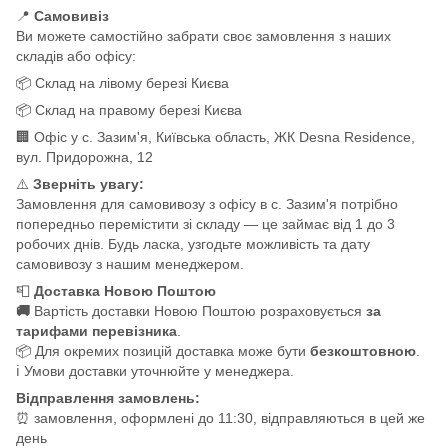
📍
Самовивіз
Ви можете самостійно забрати своє замовлення з наших
складів або офісу:
📦 Склад на лівому березі Києва
📦 Склад на правому березі Києва
🏢 Офіс у с. Зазим'я, Київська область, ЖК Desna Residence,
вул. Придорожна, 12
⚠️
Зверніть увагу:
Замовлення для самовивозу з офісу в с. Зазим'я потрібно
попередньо перемістити зі складу — це займає від 1 до 3
робочих днів. Будь ласка, узгодьте можливість та дату
самовивозу з нашим менеджером.
📮
Доставка Новою Поштою
🚚
Вартість доставки Новою Поштою розраховується
за
тарифами перевізника
.
📦 Для окремих позицій доставка може бути
безкоштовною
.
ℹ️ Умови доставки уточнюйте у менеджера.
Відправлення замовлень:
⏰ замовлення, оформлені до 11:30, відправляються в цей же
день