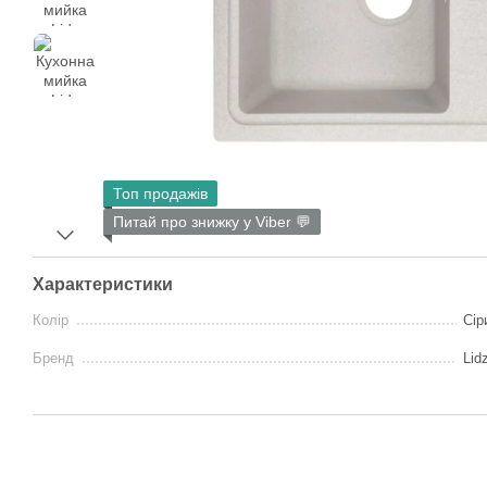
Топ продажів
Питай про знижку у Viber 💬
Характеристики
Колір
Сір
Бренд
Lid