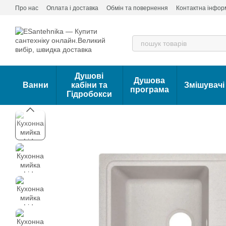
Перейти до основного контенту
Про нас
Оплата і доставка
Обмін та повернення
Контактна інфор
Душові
Душова
Ванни
кабіни та
Змішувачі
програма
Гідробокси