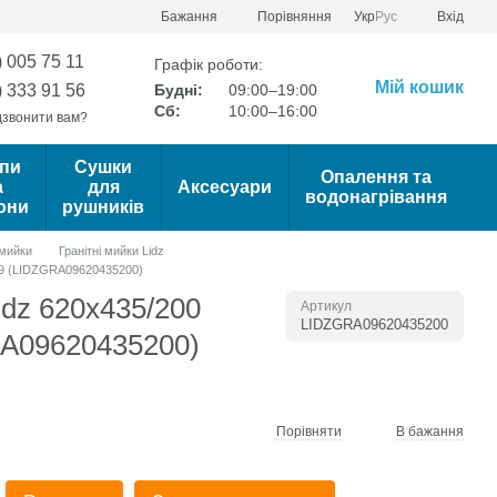
Порівняння
Бажання
Укр
Рус
Вхід
) 005 75 11
Графік роботи:
Мій кошик
) 333 91 56
Будні:
09:00–19:00
Сб:
10:00–16:00
звонити вам?
пи
Сушки
Опалення та
а
для
Аксесуари
водонагрівання
они
рушників
 мийки
Гранітні мийки Lidz
09 (LIDZGRA09620435200)
idz 620x435/200
Артикул
LIDZGRA09620435200
A09620435200)
Порівняти
В бажання