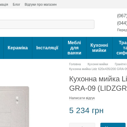
мація
Блог
Відгуки про магазин
(067
(044
Перед
Меблі
Тра
Кухонні
Кераміка
Інсталяції
для
т
мийки
ванни
сиф
Головна
Кухонні мийки
Гранітні
Кухонна мийка Lidz 620x435/200 GRA-
Кухонна мийка L
GRA-09 (LIDZGR
Написати відгук
5 234 грн