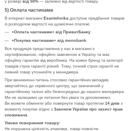
у розмірі
від 50%
— залежно від вартості товару.
5) Оплата частинами
В інтернет-магазині
Esantehnika
доступне придбання товарів
із розподілом вартості на щомісячні платежі:
«Оплата частинами» від ПриватБанку
;
«Покупка частинами» від monobank
.
Вся продукція представлена у нас в магазині є
сертифікованою, офіційно завезеною в Україну та має
офіційну гарантію від виробника. На кожен бренд та категорії
товарів строк гарантії різний. Тому, точний строк гарантії не
певний товар уточнюйте у менеджера.
При виникненні питань стосовно гарантійних випадків,
звертайтесь до сервісного центру, що зазначений у
гарантійному талоні або безпосредньо до нашого менеджера.
Ми не залишимо це питання без уваги та допоможемо.
Ви можете обміняти або повернути товар протягом
14 днів
з
моменту покупки згідно з
Законом України про захист прав
споживача
.
Умови повернення товару:
Не порушена цілісність упаковки, товар повністю