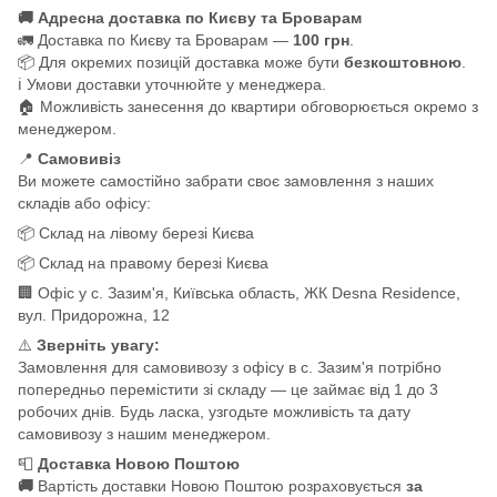
🚚 Адресна доставка по Києву та Броварам
🚛 Доставка по Києву та Броварам —
100 грн
.
📦 Для окремих позицій доставка може бути
безкоштовною
.
ℹ️ Умови доставки уточнюйте у менеджера.
🏠 Можливість занесення до квартири обговорюється окремо з
менеджером.
📍
Самовивіз
Ви можете самостійно забрати своє замовлення з наших
складів або офісу:
📦 Склад на лівому березі Києва
📦 Склад на правому березі Києва
🏢 Офіс у с. Зазим'я, Київська область, ЖК Desna Residence,
вул. Придорожна, 12
⚠️
Зверніть увагу:
Замовлення для самовивозу з офісу в с. Зазим'я потрібно
попередньо перемістити зі складу — це займає від 1 до 3
робочих днів. Будь ласка, узгодьте можливість та дату
самовивозу з нашим менеджером.
📮
Доставка Новою Поштою
🚚
Вартість доставки Новою Поштою розраховується
за