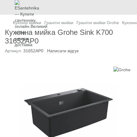
Кухонні мийки
Гранітні мийки
Гранітні мийки Grohe
Кухонн
Кухонна мийка Grohe Sink K700
31652AP0
Артикул:
31652AP0
Написати відгук