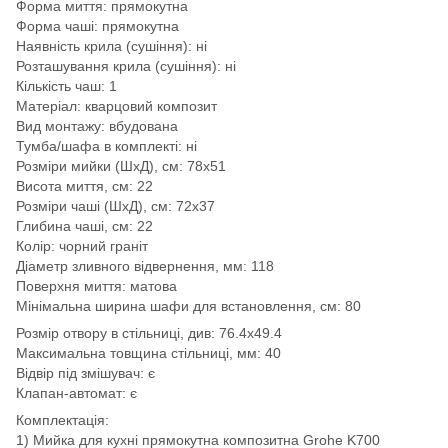
Форма миття: прямокутна
Форма чаші: прямокутна
Наявність крила (сушіння): ні
Розташування крила (сушіння): ні
Кількість чаш: 1
Матеріал: кварцовий композит
Вид монтажу: вбудована
Тумба/шафа в комплекті: ні
Розміри мийки (ШхД), см: 78х51
Висота миття, см: 22
Розміри чаші (ШхД), см: 72х37
Глибина чаші, см: 22
Колір: чорний граніт
Діаметр зливного відвернення, мм: 118
Поверхня миття: матова
Мінімальна ширина шафи для встановлення, см: 80
Розмір отвору в стільниці, див: 76.4х49.4
Максимальна товщина стільниці, мм: 40
Відвір під змішувач: є
Клапан-автомат: є
Комплектація:
1) Мийка для кухні прямокутна композитна Grohe K700