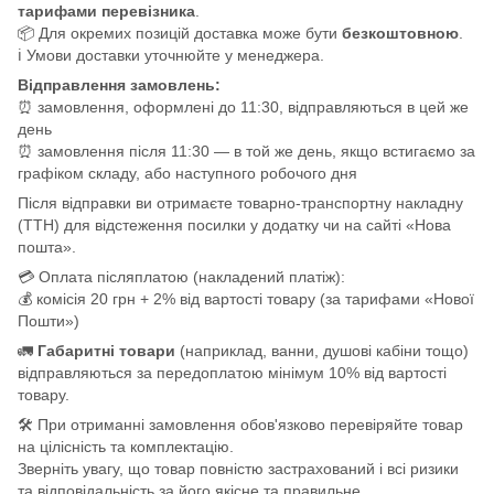
тарифами перевізника
.
📦 Для окремих позицій доставка може бути
безкоштовною
.
ℹ️ Умови доставки уточнюйте у менеджера.
Відправлення замовлень:
⏰ замовлення, оформлені до 11:30, відправляються в цей же
день
⏰ замовлення після 11:30 — в той же день, якщо встигаємо за
графіком складу, або наступного робочого дня
Після відправки ви отримаєте товарно-транспортну накладну
(ТТН) для відстеження посилки у додатку чи на сайті «Нова
пошта».
💳 Оплата післяплатою (накладений платіж):
💰 комісія 20 грн + 2% від вартості товару (за тарифами «Нової
Пошти»)
🚛
Габаритні товари
(наприклад, ванни, душові кабіни тощо)
відправляються за передоплатою мінімум 10% від вартості
товару.
🛠️ При отриманні замовлення обов'язково перевіряйте товар
на цілісність та комплектацію.
Зверніть увагу, що товар повністю застрахований і всі ризики
та відповідальність за його якісне та правильне