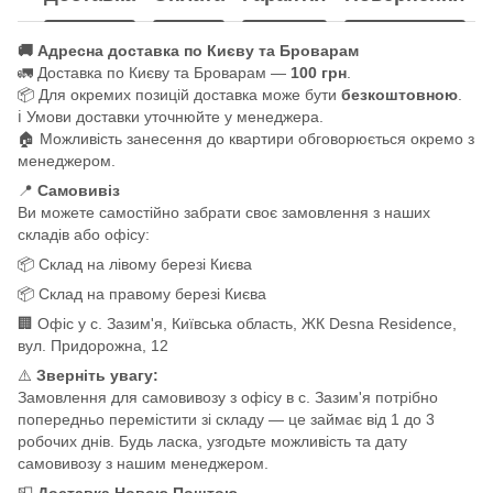
🚚 Адресна доставка по Києву та Броварам
🚛 Доставка по Києву та Броварам —
100 грн
.
📦 Для окремих позицій доставка може бути
безкоштовною
.
ℹ️ Умови доставки уточнюйте у менеджера.
🏠 Можливість занесення до квартири обговорюється окремо з
менеджером.
📍
Самовивіз
Ви можете самостійно забрати своє замовлення з наших
складів або офісу:
📦 Склад на лівому березі Києва
📦 Склад на правому березі Києва
🏢 Офіс у с. Зазим'я, Київська область, ЖК Desna Residence,
вул. Придорожна, 12
⚠️
Зверніть увагу:
Замовлення для самовивозу з офісу в с. Зазим'я потрібно
попередньо перемістити зі складу — це займає від 1 до 3
робочих днів. Будь ласка, узгодьте можливість та дату
самовивозу з нашим менеджером.
📮
Доставка Новою Поштою