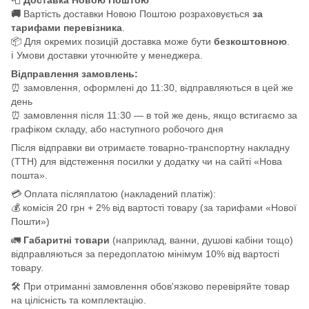
🚚
Вартість доставки Новою Поштою розраховується
за
тарифами перевізника
.
📦 Для окремих позицій доставка може бути
безкоштовною
.
ℹ️ Умови доставки уточнюйте у менеджера.
Відправлення замовлень:
⏰ замовлення, оформлені до 11:30, відправляються в цей же
день
⏰ замовлення після 11:30 — в той же день, якщо встигаємо за
графіком складу, або наступного робочого дня
Після відправки ви отримаєте товарно-транспортну накладну
(ТТН) для відстеження посилки у додатку чи на сайті «Нова
пошта».
💳 Оплата післяплатою (накладений платіж):
💰 комісія 20 грн + 2% від вартості товару (за тарифами «Нової
Пошти»)
🚛
Габаритні товари
(наприклад, ванни, душові кабіни тощо)
відправляються за передоплатою мінімум 10% від вартості
товару.
🛠️ При отриманні замовлення обов'язково перевіряйте товар
на цілісність та комплектацію.