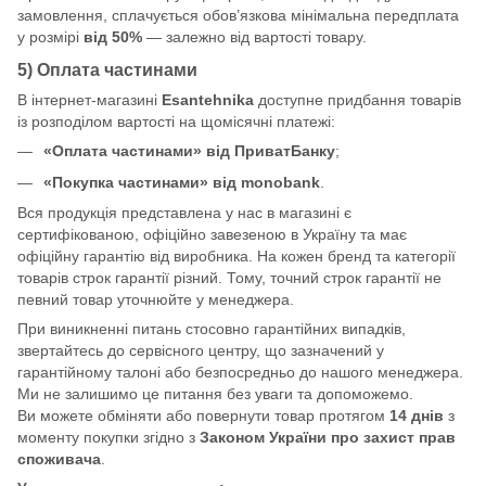
замовлення, сплачується обов’язкова мінімальна передплата
у розмірі
від 50%
— залежно від вартості товару.
5) Оплата частинами
В інтернет-магазині
Esantehnika
доступне придбання товарів
із розподілом вартості на щомісячні платежі:
«Оплата частинами» від ПриватБанку
;
«Покупка частинами» від monobank
.
Вся продукція представлена у нас в магазині є
сертифікованою, офіційно завезеною в Україну та має
офіційну гарантію від виробника. На кожен бренд та категорії
товарів строк гарантії різний. Тому, точний строк гарантії не
певний товар уточнюйте у менеджера.
При виникненні питань стосовно гарантійних випадків,
звертайтесь до сервісного центру, що зазначений у
гарантійному талоні або безпосредньо до нашого менеджера.
Ми не залишимо це питання без уваги та допоможемо.
Ви можете обміняти або повернути товар протягом
14 днів
з
моменту покупки згідно з
Законом України про захист прав
споживача
.