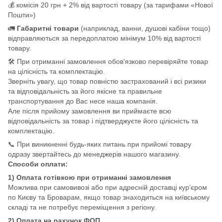
💰 комісія 20 грн + 2% від вартості товару (за тарифами «Нової
Пошти»)
🚛
Габаритні товари
(наприклад, ванни, душові кабіни тощо)
відправляються за передоплатою мінімум 10% від вартості
товару.
🛠️ При отриманні замовлення обов'язково перевіряйте товар
на цілісність та комплектацію.
Зверніть увагу, що товар повністю застрахований і всі ризики
та відповідальність за його якісне та правильне
транспортування до Вас несе наша компанія.
Але після прийому замовлення ви приймаєте всю
відповідальність за товар і підтверджуєте його цілісність та
комплектацію.
📞 При виникненні будь-яких питань при прийомі товару
одразу звертайтесь до менеджерів нашого магазину.
Способи оплати:
1) Оплата готівкою при отриманні замовлення
Можлива при самовивозі або при адресній доставці кур’єром
по Києву та Броварам, якщо товар знаходиться на київському
складі та не потребує переміщення з регіону.
2) Оплата на рахунок ФОП