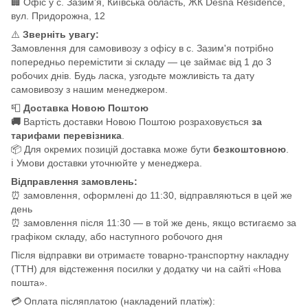
🏢 Офіс у с. Зазим'я, Київська область, ЖК Desna Residence,
вул. Придорожна, 12
⚠️
Зверніть увагу:
Замовлення для самовивозу з офісу в с. Зазим'я потрібно
попередньо перемістити зі складу — це займає від 1 до 3
робочих днів. Будь ласка, узгодьте можливість та дату
самовивозу з нашим менеджером.
📮
Доставка Новою Поштою
🚚
Вартість доставки Новою Поштою розраховується
за
тарифами перевізника
.
📦 Для окремих позицій доставка може бути
безкоштовною
.
ℹ️ Умови доставки уточнюйте у менеджера.
Відправлення замовлень:
⏰ замовлення, оформлені до 11:30, відправляються в цей же
день
⏰ замовлення після 11:30 — в той же день, якщо встигаємо за
графіком складу, або наступного робочого дня
Після відправки ви отримаєте товарно-транспортну накладну
(ТТН) для відстеження посилки у додатку чи на сайті «Нова
пошта».
💳 Оплата післяплатою (накладений платіж):