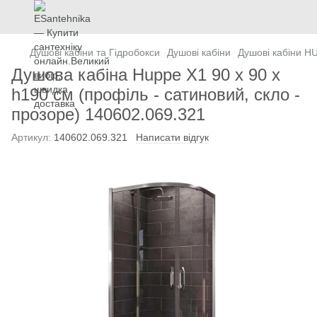
Душові кабіни та Гідробокси
Душові кабіни
Душові кабіни H
Душова кабіна Huppe X1 90 х 90 х
h190 см (профіль - сатиновий, скло -
прозоре) 140602.069.321
Артикул:
140602.069.321
Написати відгук