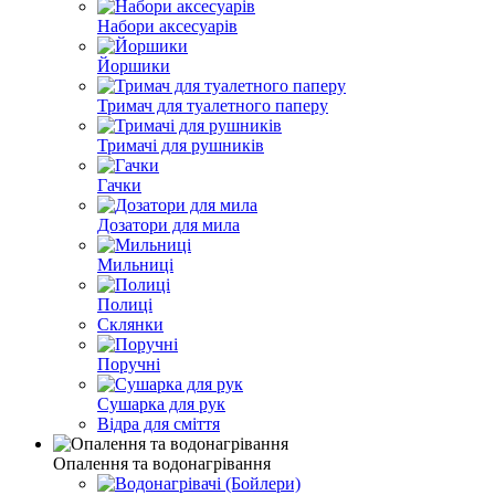
Набори аксесуарів
Йоршики
Тримач для туалетного паперу
Тримачі для рушників
Гачки
Дозатори для мила
Мильниці
Полиці
Склянки
Поручні
Сушарка для рук
Відра для сміття
Опалення та водонагрівання