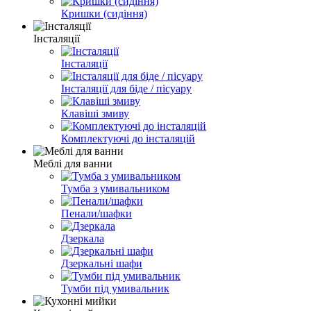
Кришки (сидіння)
Інсталяції
Інсталяції
Інсталяції для біде / пісуару
Клавіші змиву
Комплектуючі до інсталяцій
Меблі для ванни
Тумба з умивальником
Пенали/шафки
Дзеркала
Дзеркальні шафи
Тумби під умивальник