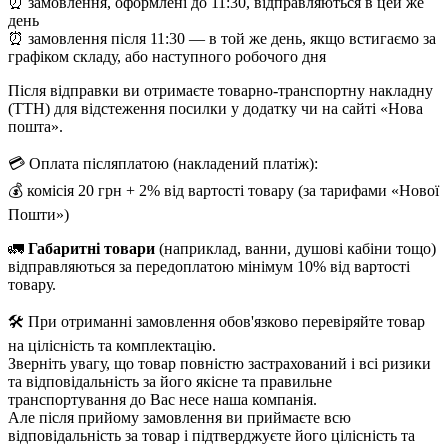
⏰ замовлення, оформлені до 11:30, відправляються в цей же
день
⏰ замовлення після 11:30 — в той же день, якщо встигаємо за
графіком складу, або наступного робочого дня
Після відправки ви отримаєте товарно-транспортну накладну
(ТТН) для відстеження посилки у додатку чи на сайті «Нова
пошта».
💳 Оплата післяплатою (накладений платіж):
💰 комісія 20 грн + 2% від вартості товару (за тарифами «Нової
Пошти»)
🚛
Габаритні товари
(наприклад, ванни, душові кабіни тощо)
відправляються за передоплатою мінімум 10% від вартості
товару.
🛠️ При отриманні замовлення обов'язково перевіряйте товар
на цілісність та комплектацію.
Зверніть увагу, що товар повністю застрахований і всі ризики
та відповідальність за його якісне та правильне
транспортування до Вас несе наша компанія.
Але після прийому замовлення ви приймаєте всю
відповідальність за товар і підтверджуєте його цілісність та