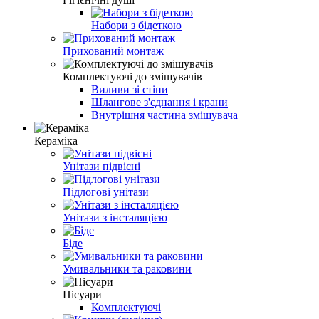
Набори з бідеткою
Прихований монтаж
Комплектуючі до змішувачів
Виливи зі стіни
Шлангове з'єднання і крани
Внутрішня частина змішувача
Кераміка
Унітази підвісні
Підлогові унітази
Унітази з інсталяцією
Біде
Умивальники та раковини
Пісуари
Комплектуючі