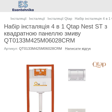
Інсталяції
Інсталяції
Інсталяції Qtap
Набір інсталяція 4 в
Набір інсталяція 4 в 1 Qtap Nest ST з
квадратною панеллю змиву
QT0133M425M06028CRM
Артикул:
QT0133M425M06028CRM
Написати відгук