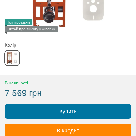
Топ продажів
Питай про знижку у Viber 💬
Колір
В наявності
7 569 грн
Купити
В кредит