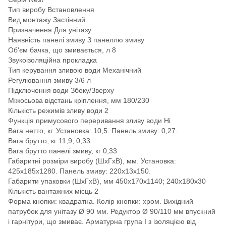
Тип виробу Встановлення
Вид монтажу Застінний
Призначення Для унітазу
Наявність панелі змиву З панеллю змиву
Об'єм бачка, що змивається, л 8
Звукоізоляційна прокладка
Тип керування зливою води Механічний
Регулювання змиву 3/6 л
Підключення води Збоку/Зверху
Міжосьова відстань кріплення, мм 180/230
Кількість режимів зливу води 2
Функція примусового переривання зливу води Ні
Вага нетто, кг. Установка: 10,5. Панель змиву: 0,27.
Вага брутто, кг 11,9; 0,33
Вага брутто панелі змиву, кг 0,33
Габаритні розміри виробу (ШхГхВ), мм. Установка:
425х185х1280. Панель змиву: 220х13х150.
Габарити упаковки (ШхГхВ), мм 450х170х1140; 240х180х30
Кількість вантажних місць 2
Форма кнопки: квадратна. Колір кнопки: хром. Вихідний
патрубок для унітазу Ø 90 мм. Редуктор Ø 90/110 мм впускний
і гарнітури, що змиває. Арматурна група І з ізоляцією від