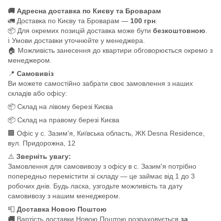
🚚 Адресна доставка по Києву та Броварам
🚛 Доставка по Києву та Броварам —
100 грн
.
📦 Для окремих позицій доставка може бути
безкоштовною
.
ℹ️ Умови доставки уточнюйте у менеджера.
🏠 Можливість занесення до квартири обговорюється окремо з
менеджером.
📍
Самовивіз
Ви можете самостійно забрати своє замовлення з наших
складів або офісу:
📦 Склад на лівому березі Києва
📦 Склад на правому березі Києва
🏢 Офіс у с. Зазим'я, Київська область, ЖК Desna Residence,
вул. Придорожна, 12
⚠️
Зверніть увагу:
Замовлення для самовивозу з офісу в с. Зазим'я потрібно
попередньо перемістити зі складу — це займає від 1 до 3
робочих днів. Будь ласка, узгодьте можливість та дату
самовивозу з нашим менеджером.
📮
Доставка Новою Поштою
🚚
Вартість доставки Новою Поштою розраховується
за