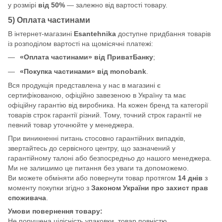
у розмірі
від 50%
— залежно від вартості товару.
5) Оплата частинами
В інтернет-магазині
Esantehnika
доступне придбання товарів
із розподілом вартості на щомісячні платежі:
«Оплата частинами» від ПриватБанку
;
«Покупка частинами» від monobank
.
Вся продукція представлена у нас в магазині є
сертифікованою, офіційно завезеною в Україну та має
офіційну гарантію від виробника. На кожен бренд та категорії
товарів строк гарантії різний. Тому, точний строк гарантії не
певний товар уточнюйте у менеджера.
При виникненні питань стосовно гарантійних випадків,
звертайтесь до сервісного центру, що зазначений у
гарантійному талоні або безпосредньо до нашого менеджера.
Ми не залишимо це питання без уваги та допоможемо.
Ви можете обміняти або повернути товар протягом
14 днів
з
моменту покупки згідно з
Законом України про захист прав
споживача
.
Умови повернення товару:
Не порушена цілісність упаковки, товар повністю