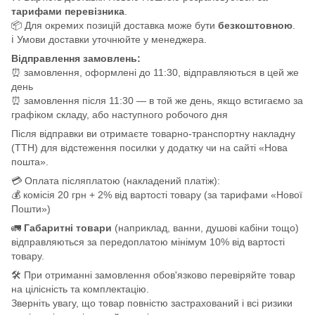
тарифами перевізника
.
📦 Для окремих позицій доставка може бути
безкоштовною
.
ℹ️ Умови доставки уточнюйте у менеджера.
Відправлення замовлень:
⏰ замовлення, оформлені до 11:30, відправляються в цей же
день
⏰ замовлення після 11:30 — в той же день, якщо встигаємо за
графіком складу, або наступного робочого дня
Після відправки ви отримаєте товарно-транспортну накладну
(ТТН) для відстеження посилки у додатку чи на сайті «Нова
пошта».
💳 Оплата післяплатою (накладений платіж):
💰 комісія 20 грн + 2% від вартості товару (за тарифами «Нової
Пошти»)
🚛
Габаритні товари
(наприклад, ванни, душові кабіни тощо)
відправляються за передоплатою мінімум 10% від вартості
товару.
🛠️ При отриманні замовлення обов'язково перевіряйте товар
на цілісність та комплектацію.
Зверніть увагу, що товар повністю застрахований і всі ризики