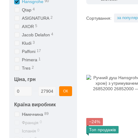
90
Hansgrohe
4
Qtap
2
за популяр
Сортування:
ASIGNATURA
5
AXOR
4
Jacob Delafon
3
Kludi
17
Paffoni
1
Primera
2
Tres
Ціна, грн
Від Ціна, грн
До Ціна, грн
ОК
Країна виробник
89
Німеччина
−24%
0
Франція
Топ продажів
0
Іспанія