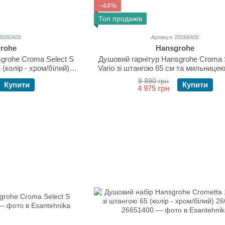
−44%
Топ продажів
26560400
Артикул: 26566400
rohe
Hansgrohe
grohe Croma Select S
Душовий гарнітур Hansgrohe Croma 
 (колір - хром/білий)
Vario зі штангою 65 см та мильницею 
0400
хром/білий) 26566400
8 890 грн
Купити
Купити
4 975 грн