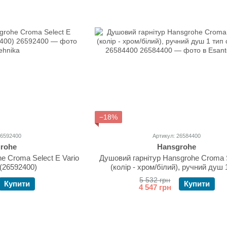
−18%
26592400
Артикул: 26584400
rohe
Hansgrohe
e Croma Select E Vario
Душовий гарнітур Hansgrohe Croma 
 (26592400)
(колір - хром/білий), ручний душ 
струменя 26584400
5 532 грн
Купити
Купити
4 547 грн