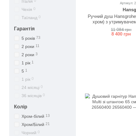
0
Італія
Артикул: 
0
Hansg
Чехія
Ручний душ Hansgrohe Ra
0
Таїланд
хром) з утримувачем
2685
Гарантія
11 084 грн
8 400 грн
73
5 років
11
2 роки
3
2 роки
1
1 рік
1
5
0
1 рік
0
24 місяці
0
36 місяців
Колір
13
Хром-білий
21
Хром/Білий
0
Чорний