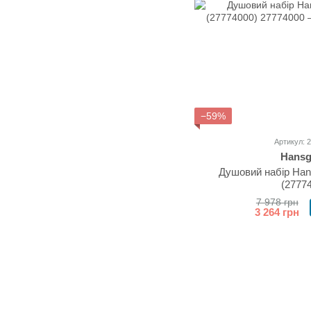
−59%
Артикул: 
Hansg
Душовий набір Han
(2777
7 978 грн
3 264 грн