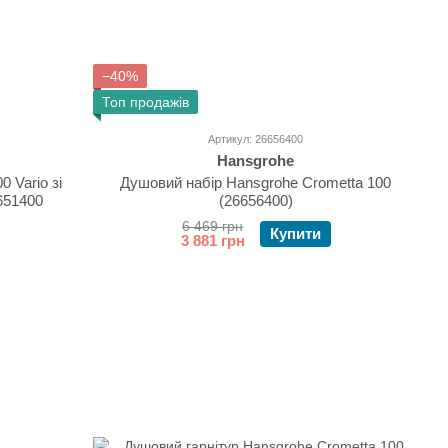
−40%
Топ продажів
Артикул: 26656400
Hansgrohe
 Vario зі
Душовий набір Hansgrohe Crometta 100
6651400
(26656400)
6 469 грн
Купити
3 881 грн