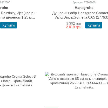
26852000
Артикул: 27763000
rohe
Hansgrohe
infinity, 3jet (колір -
Душовий набір Hansgrohe Cromet
 та шлангом 1,25 м
Vario/UnicaCrometta 0.65 (27763
2000
3 392 грн
Купити
Купити
2 819 грн