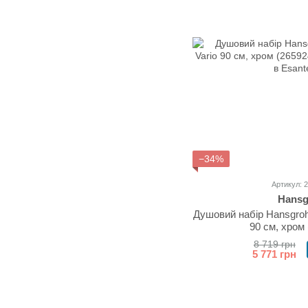
−34%
Артикул: 
Hansg
Душовий набір Hansgroh
90 см, хром
8 719 грн
5 771 грн