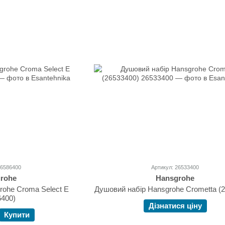
26586400
Артикул: 26533400
rohe
Hansgrohe
rohe Croma Select E
Душовий набір Hansgrohe Crometta (
6400)
Дізнатися ціну
Купити