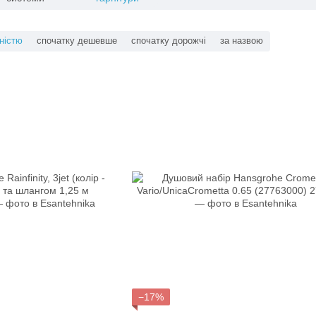
ністю
спочатку дешевше
спочатку дорожчі
за назвою
−17%